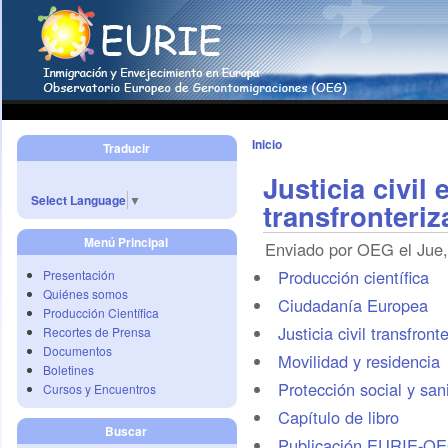
Inicio
Traducir
Justicia civil 
Select Language
▼
transfronteriz
Menú Principal
Enviado por OEG el Jue,
Producción científica
Presentación
Quiénes somos
Ciudadanía Europea
Producción Científica
Justicia civil transfront
Recortes de Prensa
Documentos
Movilidad y residencia
Boletines
Protección social y sani
Cursos y Encuentros
Capítulo de libro
Buscar
Publicación EURIE-O