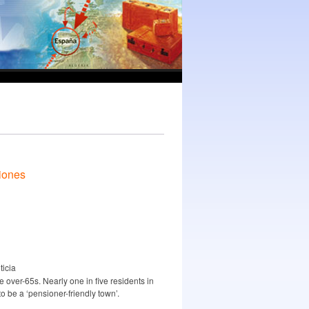
iones
ticia
e over-65s. Nearly one in five residents in
to be a ‘pensioner-friendly town’.