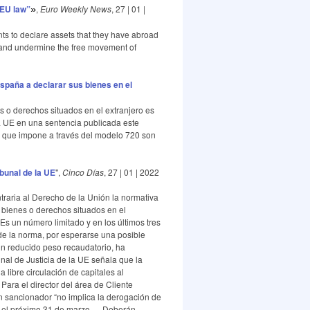
 EU law”
,
Euro Weekly News
, 27 | 01 |
»
nts to declare assets that they have abroad
te” and undermine the free movement of
España a declarar sus bienes en el
s o derechos situados en el extranjero es
 la UE en una sentencia publicada este
les que impone a través del modelo 720 son
bunal de la UE
",
Cinco Días
, 27 | 01 | 2022
ntraria al Derecho de la Unión la normativa
s bienes o derechos situados en el
Es un número limitado y en los últimos tres
e la norma, por esperarse una posible
un reducido peso recaudatorio, ha
unal de Justicia de la UE señala que la
libre circulación de capitales al
ara el director del área de Cliente
n sancionador “no implica la derogación de
 el próximo 31 de marzo. ... Deberán