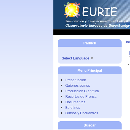
In
Traducir
Select Language
▼
Menú Principal
Presentación
Quiénes somos
Producción Científica
Recortes de Prensa
Documentos
Boletines
Cursos y Encuentros
Buscar