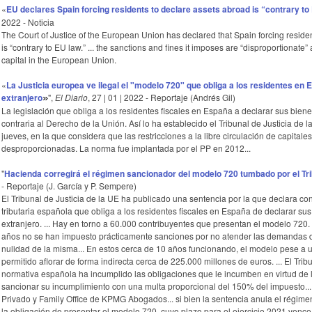
«
EU declares Spain forcing residents to declare assets abroad is “contrary to
2022 - Noticia
The Court of Justice of the European Union has declared that Spain forcing reside
is “contrary to EU law.” ... the sanctions and fines it imposes are “disproportiona
capital in the European Union.
«
La Justicia europea ve ilegal el "modelo 720" que obliga a los residentes en 
extranjero
",
El Diario
, 27 | 01 | 2022 - Reportaje (Andrés Gil)
»
La legislación que obliga a los residentes fiscales en España a declarar sus biene
contraria al Derecho de la Unión. Así lo ha establecido el Tribunal de Justicia de
jueves, en la que considera que las restricciones a la libre circulación de capita
desproporcionadas. La norma fue implantada por el PP en 2012...
"
Hacienda corregirá el régimen sancionador del modelo 720 tumbado por el Tri
- Reportaje (J. García y P. Sempere)
El Tribunal de Justicia de la UE ha publicado una sentencia por la que declara co
tributaria española que obliga a los residentes fiscales en España de declarar su
extranjero. ... Hay en torno a 60.000 contribuyentes que presentan el modelo 720. 
años no se han impuesto prácticamente sanciones por no atender las demandas d
nulidad de la misma... En estos cerca de 10 años funcionando, el modelo pese a 
permitido aflorar de forma indirecta cerca de 225.000 millones de euros. ... El Trib
normativa española ha incumplido las obligaciones que le incumben en virtud de la 
sancionar su incumplimiento con una multa proporcional del 150% del impuesto... P
Privado y Family Office de KPMG Abogados... si bien la sentencia anula el régime
la obligación de presentar el modelo 720, cuyo plazo para el ejercicio 2021 vence