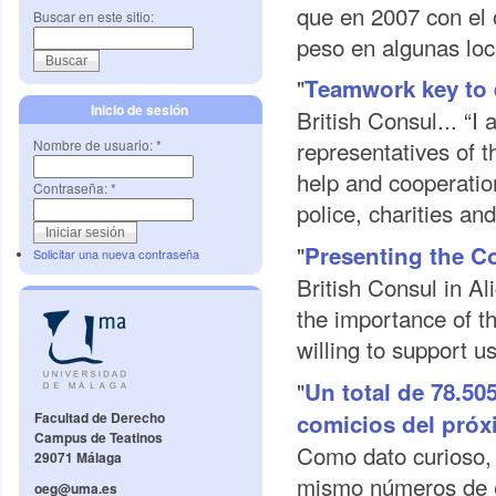
que en 2007 con el 
Buscar en este sitio:
peso en algunas loc
"
Teamwork key to e
Inicio de sesión
British Consul... “I 
representatives of t
Nombre de usuario:
*
help and cooperation,
Contraseña:
*
police, charities an
"
Presenting the Co
Solicitar una nueva contraseña
British Consul in Ali
the importance of th
willing to support us
"
Un total de 78.50
comicios del pró
Facultad de Derecho
Campus de Teatinos
Como dato curioso, e
29071 Málaga
mismo números de el
oeg@uma.es