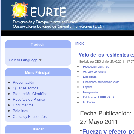
Inicio
Traducir
Voto de los residentes e
Select Language
▼
Enviado por OEG el Vie, 27/05/2011 - 17:07
Producción científica
Artículo de revista
Menú Principal
Elecciones
Presentación
Elecciones municipales 2007
España
Quiénes somos
Inmigración
Producción Científica
Publicación EURIE-OEG
Recortes de Prensa
R. Durán
Documentos
Boletines
Fecha Publicación:
Cursos y Encuentros
27 Mayo 2011
Buscar
“
Fuerza y efecto p