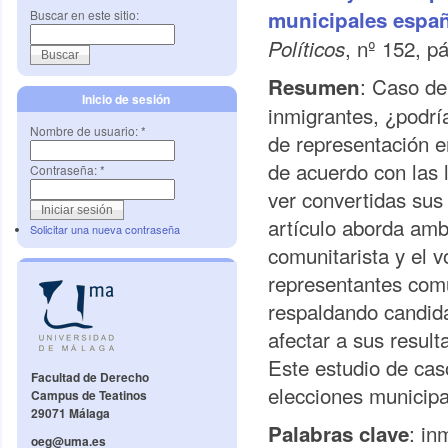
municipales espa
Buscar en este sitio:
, nº 152, p
Políticos
: Caso de
Resumen
Inicio de sesión
inmigrantes, ¿podría
Nombre de usuario:
*
de representación en
de acuerdo con las 
Contraseña:
*
ver convertidas sus
artículo aborda amb
Solicitar una nueva contraseña
comunitarista y el v
representantes comu
respaldando candida
afectar a sus result
Este estudio de caso
Facultad de Derecho
elecciones municip
Campus de Teatinos
29071 Málaga
: in
Palabras clave
oeg@uma.es