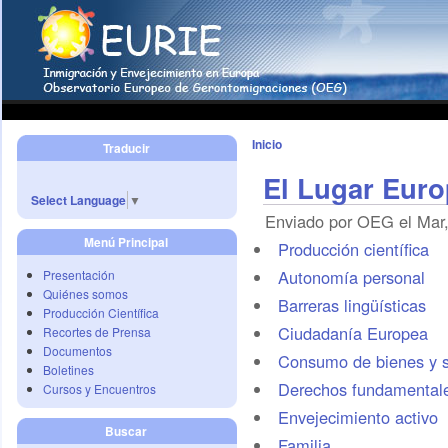
Inicio
Traducir
El Lugar Euro
Select Language
▼
Enviado por OEG el Mar,
Menú Principal
Producción científica
Autonomía personal
Presentación
Quiénes somos
Barreras lingüísticas
Producción Científica
Ciudadanía Europea
Recortes de Prensa
Documentos
Consumo de bienes y s
Boletines
Derechos fundamental
Cursos y Encuentros
Envejecimiento activo
Buscar
Familia