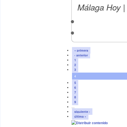
|
Málaga Hoy
« primera
‹ anterior
1
2
3
4
5
6
7
8
9
…
siguiente ›
última »