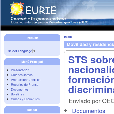
Inicio
Traducir
Movilidad y residenci
Select Language
▼
STS sobre
Menú Principal
nacionali
Presentación
formación
Quiénes somos
Producción Científica
discrimin
Recortes de Prensa
Documentos
Boletines
Enviado por OEG 
Cursos y Encuentros
Documentos
Buscar