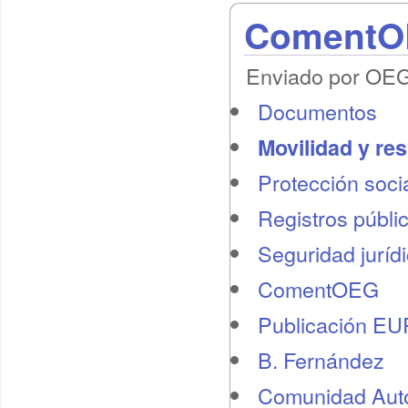
ComentOE
Enviado por OEG 
Documentos
Movilidad y re
Protección socia
Registros públi
Seguridad juríd
ComentOEG
Publicación E
B. Fernández
Comunidad Au