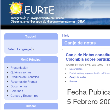
Inicio
Traducir
Canje de notas
Select Language
▼
Canje de Notas constitu
Colombia sobre partici
Menú Principal
Enviado por OEG el Vie, 20/01/2012 - 18:4
Presentación
Documentos
Quiénes somos
Participación y representación políticas
Producción Científica
Canje de notas
Recortes de Prensa
Estado
Documentos
Fecha Public
Boletines
Cursos y Encuentros
5 Febrero 20
Buscar