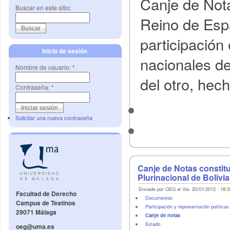
Canje de Nota
Buscar en este sitio:
Reino de Esp
participación
Inicio de sesión
nacionales de
Nombre de usuario:
*
del otro, hec
Contraseña:
*
Solicitar una nueva contraseña
Canje de Notas constitu
Plurinacional de Bolivi
Enviado por OEG el Vie, 20/01/2012 - 18:3
Facultad de Derecho
Documentos
Campus de Teatinos
Participación y representación políticas
29071 Málaga
Canje de notas
Estado
oeg@uma.es