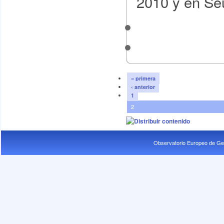
2010 y en Seú
« primera
‹ anterior
1
2
Observatorio Europeo de Ge