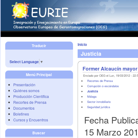
Inicio
Traducir
Justicia
Select Language
▼
Former Alcaucín mayor 
Menú Principal
Enviado por OEG el Lun, 19/03/2012 - 22:
Recortes de Prensa
Presentación
Corrupción o escándalos
Quiénes somos
Justicia
Producción Científica
Málaga
Recortes de Prensa
Sector inmobiliario
Seguridad jurídica
Documentos
Boletines
Fecha Public
Cursos y Encuentros
15 Marzo 20
Buscar