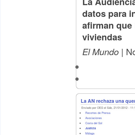
La Audienci
datos para i
afirman que 
viviendas
No
El Mundo |
La AN rechaza una quer
Enviado por OEG el Sáb, 21/01/2012 - 11:
Recortes de Prensa
Asociaciones
Costa del Sol
Justicia
Málaga