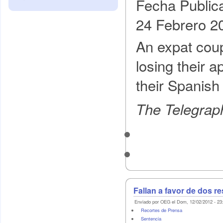
Fecha Public
24 Febrero 2
An expat coup
losing their a
their Spanis
The Telegrap
Fallan a favor de dos r
Enviado por OEG el Dom, 12/02/2012 - 23
Recortes de Prensa
Sentencia