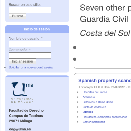
Seven other p
Buscar en este sitio:
Guardia Civil
Inicio de sesión
Costa del So
Nombre de usuario:
*
Contraseña:
*
Solicitar una nueva contraseña
Spanish property scand
Enviado por OEG el Dom, 26/02/2012 - 14
Recortes de Prensa
Andalucía
Británicos o Reino Unido
Junta de Andalucía
Facultad de Derecho
Justicia
Campus de Teatinos
Residentes extranjeros comunitarios
29071 Málaga
Sector inmobiliario
oeg@uma.es