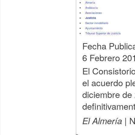
Almería
Andalucía
Asociaciones
Justicia
Sector inmobiliario
Ayuntamiento
Tribunal Superior de Justicia
Fecha Public
6 Febrero 20
El Consistorio
el acuerdo pl
diciembre de
definitivament
N
El Almería |