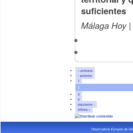
suficientes
|
Málaga Hoy
« primera
‹ anterior
1
2
3
4
siguiente ›
última »
Observatorio Europeo de Ge