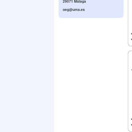
29071 Málaga
oeg@uma.es