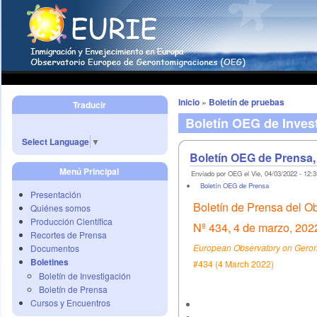
Inicio
»
Boletín de pruebas
Traducir
Boletín OEG de Inves
Select Language
▼
Boletín OEG de Prensa,
Menú Principal
Enviado por OEG el Vie, 04/03/2022 - 12:3
Boletín OEG de Prensa
Presentación
Boletín de Prensa del O
Quiénes somos
Producción Científica
Nº 434, 4 de marzo, 202
Recortes de Prensa
European Observatory on Geront
Documentos
Boletines
#434 (4 March 2022)
Boletín de Investigación
Boletín de Prensa
Cursos y Encuentros