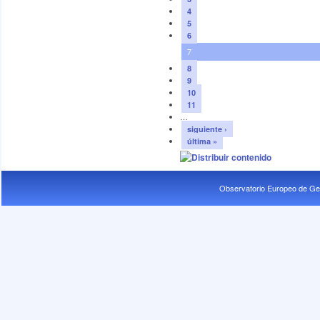
4
5
6
7
8
9
10
11
…
siguiente ›
última »
Observatorio Europeo de Ge