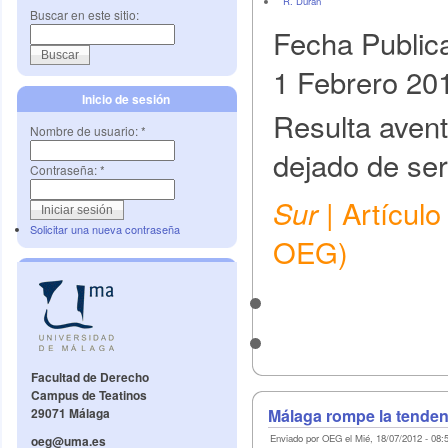
R. Durán
Buscar en este sitio:
Fecha Public
1 Febrero 20
Inicio de sesión
Resulta aven
Nombre de usuario:
*
dejado de ser 
Contraseña:
*
| Artícul
Sur
Solicitar una nueva contraseña
OEG)
Facultad de Derecho
Campus de Teatinos
Málaga rompe la tendenc
29071 Málaga
Enviado por OEG el Mié, 18/07/2012 - 08:
oeg@uma.es