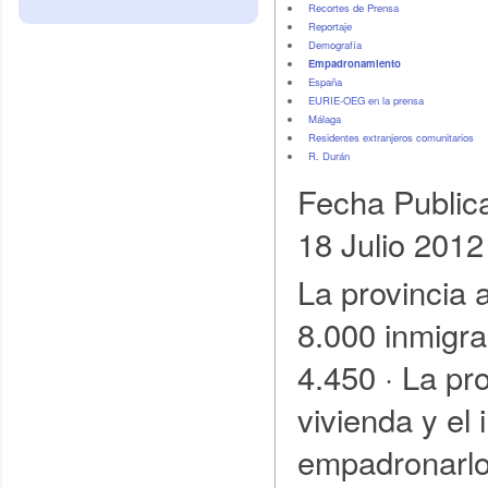
Recortes de Prensa
Reportaje
Demografí­a
Empadronamiento
España
EURIE-OEG en la prensa
Málaga
Residentes extranjeros comunitarios
R. Durán
Fecha Public
18 Julio 2012
La provincia 
8.000 inmigra
4.450 · La pr
vivienda y el
empadronarlo