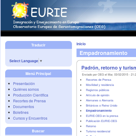
Inicio
Traducir
Empadronamiento
Select Language
▼
Padrón, retorno y turis
Menú Principal
Enviado por OEG el Mar, 03/02/2015 - 21:
Recortes de Prensa
Presentación
Movilidad y residencia
Quiénes somos
Registros públicos
Producción Científica
Artículo de opinión
Recortes de Prensa
Alemanes o Alemania
Británicos o Reino Unido
Documentos
Empadronamiento
Boletines
EURIE-OEG en la prensa
Cursos y Encuentros
Publicación EURIE-OEG
Retorno
Buscar
Turismo residencial