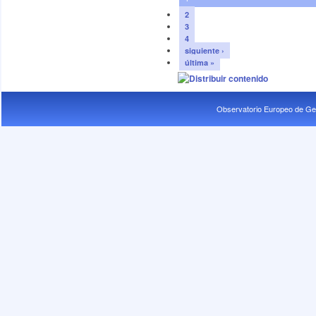
2
3
4
siguiente ›
última »
Observatorio Europeo de Ge