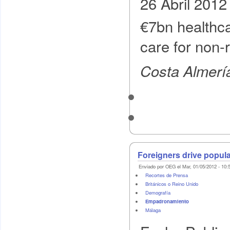
26 Abril 2012
€7bn healthca
care for non-
Costa Almerí
Foreigners drive popul
Enviado por OEG el Mar, 01/05/2012 - 10:
Recortes de Prensa
Británicos o Reino Unido
Demografí­a
Empadronamiento
Málaga