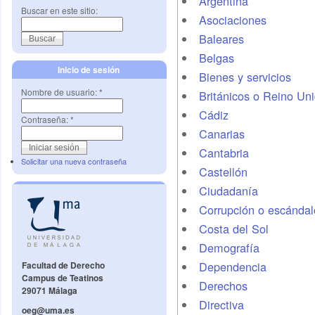
Argentina
Buscar en este sitio:
Asociaciones
Baleares
Belgas
Inicio de sesión
Bienes y servicios
Nombre de usuario:
*
Británicos o Reino Un
Cádiz
Contraseña:
*
Canarias
Cantabria
Solicitar una nueva contraseña
Castellón
Ciudadanía
Corrupción o escándal
Costa del Sol
Demografí­a
Dependencia
Facultad de Derecho
Campus de Teatinos
Derechos
29071 Málaga
Directiva
oeg@uma.es