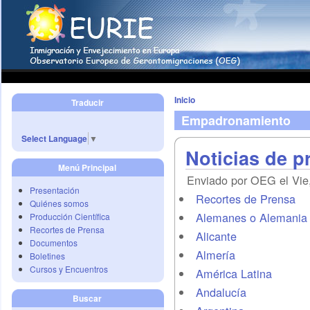
Inicio
Traducir
Empadronamiento
Select Language
▼
Noticias de p
Menú Principal
Enviado por OEG el Vie,
Presentación
Recortes de Prensa
Quiénes somos
Alemanes o Alemania
Producción Científica
Recortes de Prensa
Alicante
Documentos
Almería
Boletines
Cursos y Encuentros
América Latina
Andalucía
Buscar