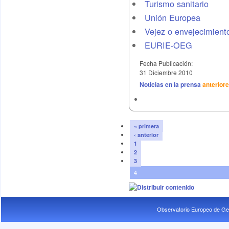
Turismo sanitario
Unión Europea
Vejez o envejecimient
EURIE-OEG
Fecha Publicación:
31 Diciembre 2010
Noticias en la prensa
anterior
« primera
‹ anterior
1
2
3
4
Observatorio Europeo de Ge