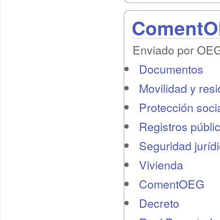
ComentOE
Enviado por OEG 
Documentos
Movilidad y res
Protección socia
Registros públi
Seguridad juríd
Vivienda
ComentOEG
Decreto