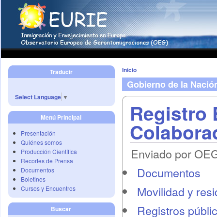
Inicio
Traducir
Gobierno de la Nació
Select Language
▼
Registro 
Menú Principal
Colaborad
Presentación
Quiénes somos
Enviado por OEG 
Producción Científica
Recortes de Prensa
Documentos
Documentos
Boletines
Movilidad y res
Cursos y Encuentros
Registros públi
Buscar