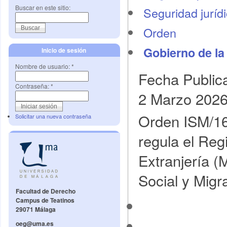
Buscar en este sitio:
Seguridad juríd
Orden
Gobierno de la
Inicio de sesión
Nombre de usuario:
*
Fecha Public
Contraseña:
*
2 Marzo 202
Orden ISM/16
Solicitar una nueva contraseña
regula el Reg
Extranjería (
Social y Migr
Facultad de Derecho
Campus de Teatinos
29071 Málaga
oeg@uma.es