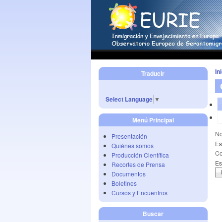
In
Traducir
Select Language
▼
Menú Principal
No
Presentación
Es
Quiénes somos
Co
Producción Científica
Es
Recortes de Prensa
Documentos
Boletines
Cursos y Encuentros
Buscar