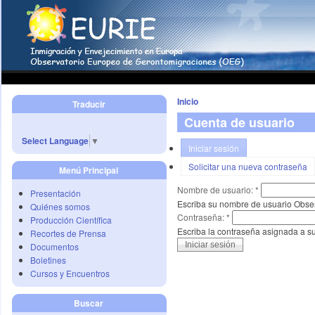
Inicio
Traducir
Cuenta de usuario
Select Language
▼
Iniciar sesión
Solicitar una nueva contraseña
Menú Principal
Nombre de usuario:
*
Presentación
Escriba su nombre de usuario Obse
Quiénes somos
Contraseña:
*
Producción Científica
Escriba la contraseña asignada a s
Recortes de Prensa
Documentos
Boletines
Cursos y Encuentros
Buscar