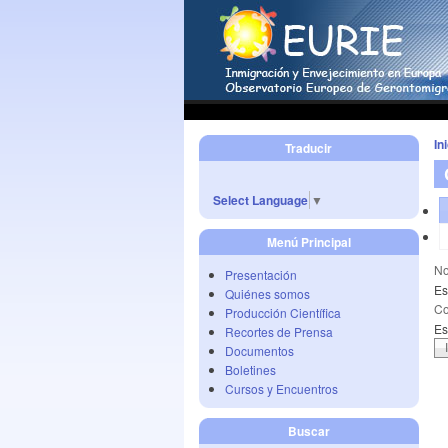
In
Traducir
Select Language
▼
Menú Principal
No
Presentación
Es
Quiénes somos
Co
Producción Científica
Es
Recortes de Prensa
Documentos
Boletines
Cursos y Encuentros
Buscar