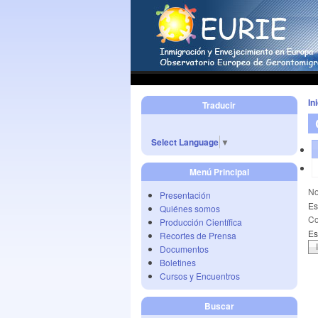
In
Traducir
Select Language
▼
Menú Principal
No
Presentación
Es
Quiénes somos
Co
Producción Científica
Es
Recortes de Prensa
Documentos
Boletines
Cursos y Encuentros
Buscar