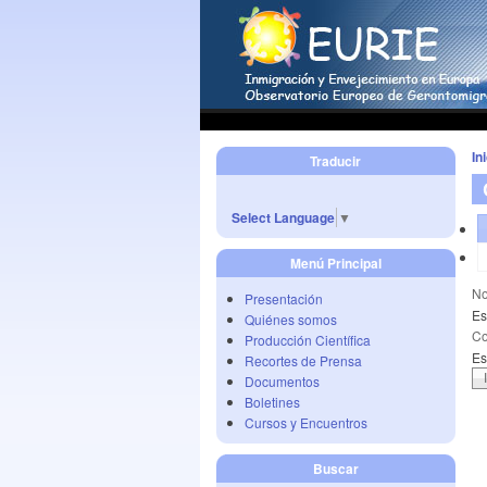
In
Traducir
Select Language
▼
Menú Principal
No
Presentación
Es
Quiénes somos
Co
Producción Científica
Es
Recortes de Prensa
Documentos
Boletines
Cursos y Encuentros
Buscar