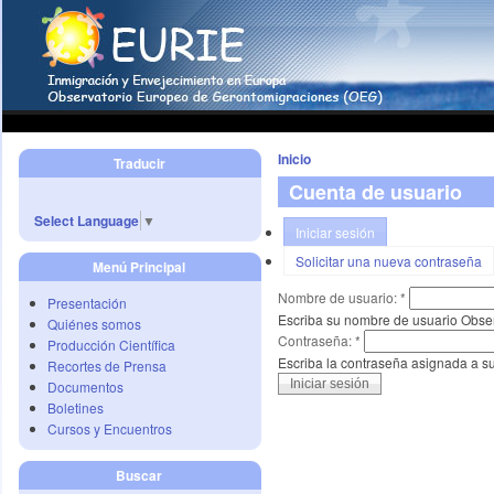
Inicio
Traducir
Cuenta de usuario
Select Language
▼
Iniciar sesión
Solicitar una nueva contraseña
Menú Principal
Nombre de usuario:
*
Presentación
Escriba su nombre de usuario Obse
Quiénes somos
Contraseña:
*
Producción Científica
Escriba la contraseña asignada a s
Recortes de Prensa
Documentos
Boletines
Cursos y Encuentros
Buscar