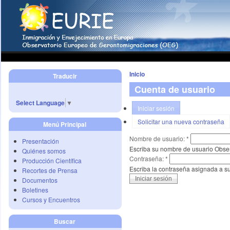
Inicio
Traducir
Cuenta de usuario
Select Language
▼
Iniciar sesión
Solicitar una nueva contraseña
Menú Principal
Nombre de usuario:
*
Presentación
Escriba su nombre de usuario Obse
Quiénes somos
Contraseña:
*
Producción Científica
Escriba la contraseña asignada a s
Recortes de Prensa
Documentos
Boletines
Cursos y Encuentros
Buscar