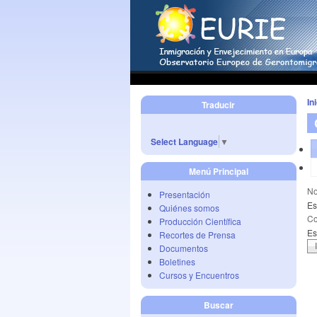
In
Traducir
Select Language
▼
Menú Principal
No
Presentación
Es
Quiénes somos
Co
Producción Científica
Es
Recortes de Prensa
Documentos
Boletines
Cursos y Encuentros
Buscar