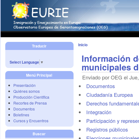
Inicio
Traducir
Información d
Select Language
▼
municipales d
Menú Principal
Enviado por OEG el Jue,
Documentos
Presentación
Quiénes somos
Ciudadanía Europea
Producción Científica
Derechos fundamental
Recortes de Prensa
Documentos
Integración
Boletines
Participación y represe
Cursos y Encuentros
Registros públicos
Buscar
Elecciones municipale