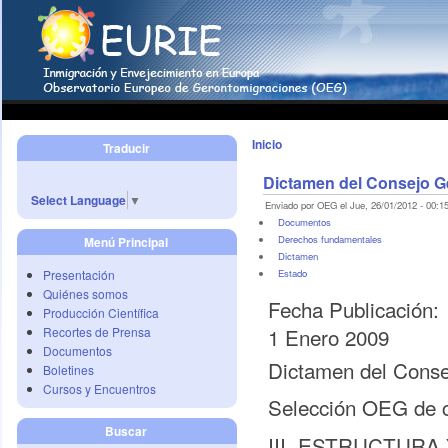
Inicio
Traducir
Dictamen del Consejo Ge
Select Language
▼
Enviado por OEG el Jue, 26/01/2012 - 00:15
Documentos
Derechos fundamentales
Menú Principal
Dictamen
Presentación
Estado
Quiénes somos
Fecha Publicación:
Producción Científica
1 Enero 2009
Recortes de Prensa
Documentos
Dictamen del Consej
Boletines
Cursos y Encuentros
Selección OEG de c
Buscar
III. ESTRUCTUR