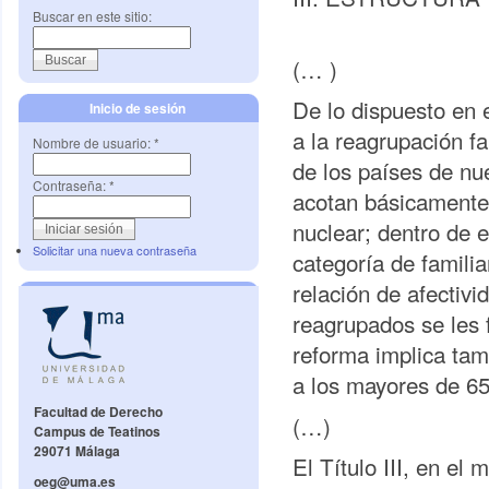
Buscar en este sitio:
(… )
De lo dispuesto en e
Inicio de sesión
a la reagrupación f
Nombre de usuario:
*
de los países de nue
Contraseña:
*
acotan básicamente 
nuclear; dentro de 
Solicitar una nueva contraseña
categoría de famili
relación de afectivi
reagrupados se les f
reforma implica tam
a los mayores de 65
Facultad de Derecho
(…)
Campus de Teatinos
29071 Málaga
El Título III, en el
oeg@uma.es