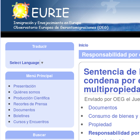
Inicio
Traducir
Responsabilidad por
Select Language
▼
Sentencia de 
Menú Principal
condena por e
multipropied
Presentación
Quiénes somos
Producción Científica
Enviado por OEG el Jue,
Recortes de Prensa
Documentos
Documentos
Consumo de bienes y s
Boletines
Cursos y Encuentros
Propiedad
Responsabilidad por
Buscar