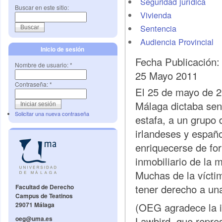
Seguridad jurídica
Buscar en este sitio:
Vivienda
Sentencia
Audiencia Provincial
Inicio de sesión
Fecha Publicación
Nombre de usuario:
*
25 Mayo 2011
Contraseña:
*
El 25 de mayo de 2
Málaga dictaba sent
Solicitar una nueva contraseña
estafa, a un grupo 
irlandeses y españ
enriquecerse de for
inmobiliario de la 
Muchas de la vícti
tener derecho a una
Facultad de Derecho
Campus de Teatinos
29071 Málaga
(OEG agradece la i
oeg@uma.es
Lawbird, que repres