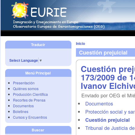
Inicio
Traducir
Cuestión prejuicial
Select Language
▼
Cuestión prej
Menú Principal
173/2009 de 
Ivanov Elchiv
Presentación
Quiénes somos
Producción Científica
Enviado por OEG el Mié,
Recortes de Prensa
Documentos
Documentos
Protección social y san
Boletines
Cursos y Encuentros
Cuestión prejuicial
Tribunal de Justicia d
Buscar