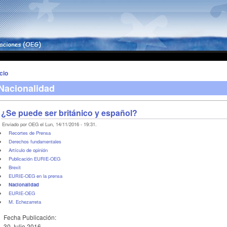
icio
Nacionalidad
¿Se puede ser británico y español?
Enviado por OEG el Lun, 14/11/2016 - 19:31.
Recortes de Prensa
Derechos fundamentales
Artículo de opinión
Publicación EURIE-OEG
Brexit
EURIE-OEG en la prensa
Nacionalidad
EURIE-OEG
M. Echezarreta
Fecha Publicación:
30 Julio 2016