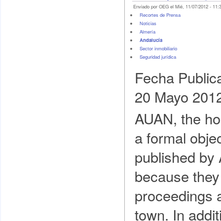
Enviado por OEG el Mié, 11/07/2012 - 11:
Recortes de Prensa
Noticias
Almería
Andalucía
Sector inmobiliario
Seguridad jurídica
Fecha Public
20 Mayo 201
AUAN, the ho
a formal obje
published by
because they c
proceedings a
town. In addit