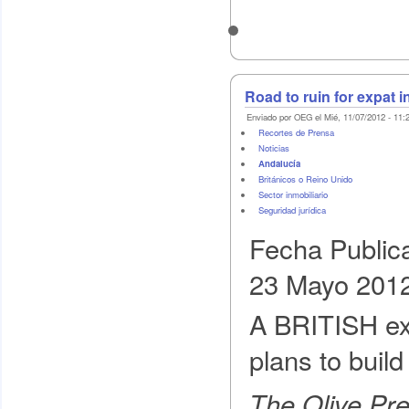
Road to ruin for expat i
Enviado por OEG el Mié, 11/07/2012 - 11:
Recortes de Prensa
Noticias
Andalucía
Británicos o Reino Unido
Sector inmobiliario
Seguridad jurídica
Fecha Public
23 Mayo 201
A BRITISH ex
plans to build
The Olive Pr