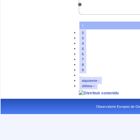
1
2
3
4
5
6
7
8
9
…
siguiente ›
última »
Observatorio Europeo de Ge