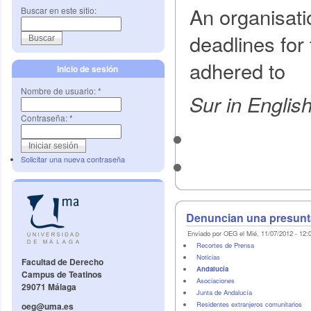
An organisatio
Buscar en este sitio:
deadlines for 
adhered to
Inicio de sesión
Nombre de usuario:
*
Sur in Englis
Contraseña:
*
Solicitar una nueva contraseña
Denuncian una presunta
Enviado por OEG el Mié, 11/07/2012 - 12:
Recortes de Prensa
Noticias
Facultad de Derecho
Andalucía
Campus de Teatinos
Asociaciones
29071 Málaga
Junta de Andalucía
Residentes extranjeros comunitarios
oeg@uma.es