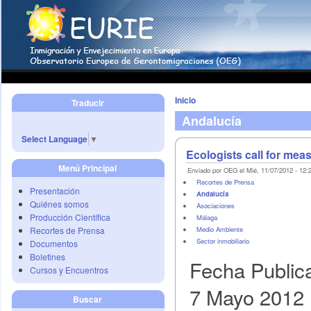
Inicio
Traducir
Andalucía
Select Language
▼
Ecologists call for mea
Menú Principal
Enviado por OEG el Mié, 11/07/2012 - 12:
Recortes de Prensa
Presentación
Andalucía
Quiénes somos
Asociaciones
Producción Científica
Málaga
Recortes de Prensa
Medio Ambiente
Sector inmobiliario
Documentos
Boletines
Fecha Public
Cursos y Encuentros
7 Mayo 2012
Buscar