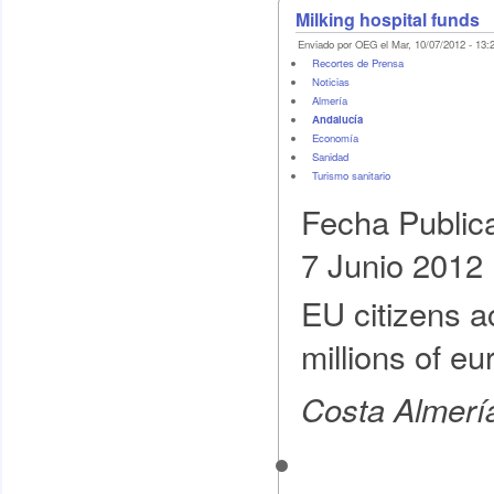
Milking hospital funds
Enviado por OEG el Mar, 10/07/2012 - 13:
Recortes de Prensa
Noticias
Almería
Andalucía
Economí­a
Sanidad
Turismo sanitario
Fecha Public
7 Junio 2012
EU citizens a
millions of eu
Costa Almerí