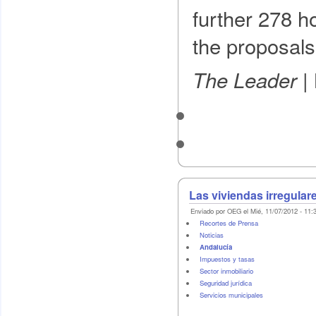
further 278 h
the proposals
The Leader |
Las viviendas irregular
Enviado por OEG el Mié, 11/07/2012 - 11:
Recortes de Prensa
Noticias
Andalucía
Impuestos y tasas
Sector inmobiliario
Seguridad jurídica
Servicios municipales