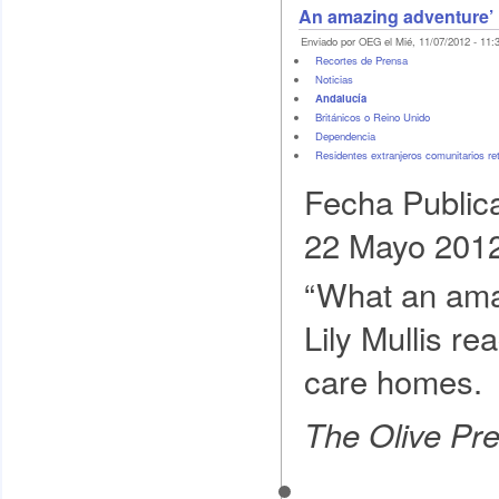
An amazing adventure’
Enviado por OEG el Mié, 11/07/2012 - 11:
Recortes de Prensa
Noticias
Andalucía
Británicos o Reino Unido
Dependencia
Residentes extranjeros comunitarios re
Fecha Public
22 Mayo 201
“What an ama
Lily Mullis r
care homes.
The Olive Pr