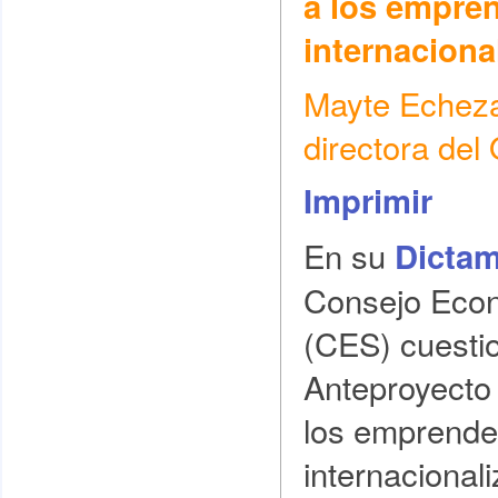
a los empre
internaciona
Mayte Echezar
directora de
Imprimir
En su
Dictam
Consejo Econ
(CES) cuesti
Anteproyecto
los emprende
internacional