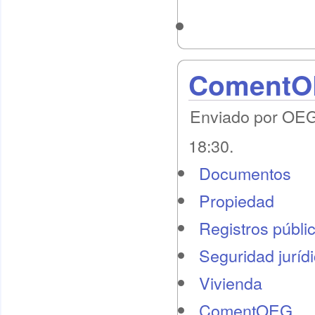
ComentOE
Enviado por OEG 
18:30.
Documentos
Propiedad
Registros públi
Seguridad juríd
Vivienda
ComentOEG