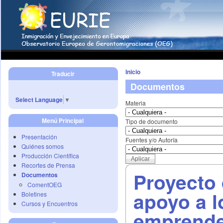
Inicio
Traducir
Documentos
Select Language
▼
Materia
Menú Principal
Tipo de documento
Presentación
Fuentes y/o Autoría
Quiénes somos
Producción Científica
Recortes de Prensa
Proyecto 
Documentos
ComentOEG
apoyo a l
Boletines
Cursos y Encuentros
emprende