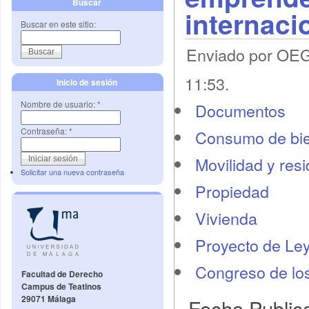
Buscar
internaci
Buscar en este sitio:
Enviado por OEG 
11:53.
Inicio de sesión
Nombre de usuario:
*
Documentos
Contraseña:
*
Consumo de bie
Movilidad y res
Solicitar una nueva contraseña
Propiedad
Vivienda
Proyecto de Le
Congreso de lo
Facultad de Derecho
Campus de Teatinos
29071 Málaga
Fecha Public