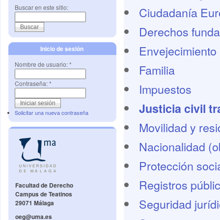
Buscar en este sitio:
Ciudadanía Eu
Derechos funda
Envejecimiento 
Inicio de sesión
Nombre de usuario:
*
Familia
Contraseña:
*
Impuestos
Justicia civil t
Solicitar una nueva contraseña
Movilidad y res
Nacionalidad (o
Protección socia
Registros públi
Facultad de Derecho
Campus de Teatinos
Seguridad juríd
29071 Málaga
oeg@uma.es