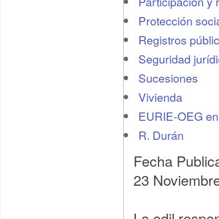
Participación y 
Protección socia
Registros públi
Seguridad juríd
Sucesiones
Vivienda
EURIE-OEG en 
R. Durán
Fecha Public
23 Noviembr
La edil respo