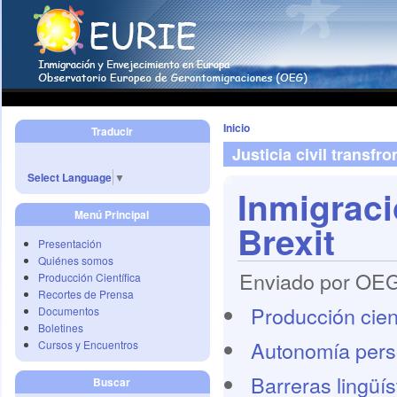
Inicio
Traducir
Justicia civil transfro
Select Language
▼
Inmigraci
Menú Principal
Brexit
Presentación
Quiénes somos
Enviado por OEG 
Producción Científica
Recortes de Prensa
Producción cient
Documentos
Boletines
Autonomía pers
Cursos y Encuentros
Barreras lingüís
Buscar