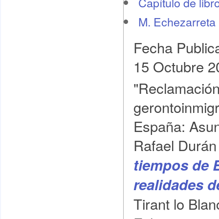
Capítulo de libr
M. Echezarreta
Fecha Public
15 Octubre 2
"Reclamación 
gerontoinmig
España: Asunto
Rafael Durán 
tiempos de B
realidades d
Tirant lo Bla