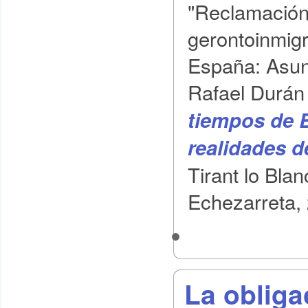
"Reclamación 
gerontoinmig
España: Asunto
Rafael Durán 
tiempos de B
realidades d
Tirant lo Bla
Echezarreta, 
La obliga