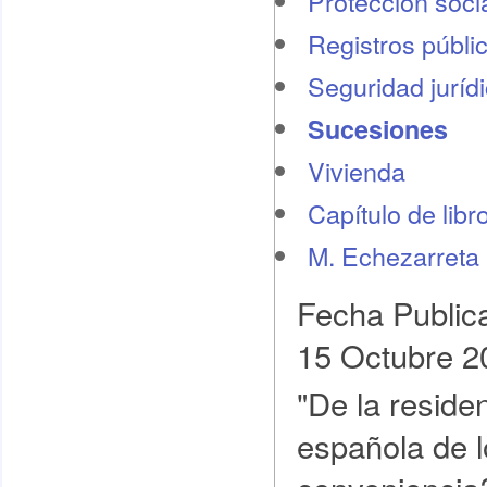
Protección socia
Registros públi
Seguridad juríd
Sucesiones
Vivienda
Capítulo de libr
M. Echezarreta
Fecha Public
15 Octubre 2
"De la residen
española de l
conveniencia