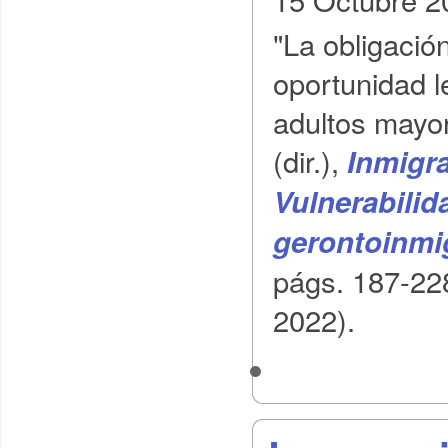
"La obligació
oportunidad le
adultos mayor
(dir.),
Inmigra
Vulnerabilid
gerontoinmi
págs. 187-228
2022).