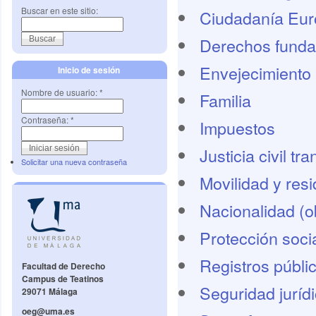
Buscar en este sitio:
Ciudadanía Eu
Derechos funda
Envejecimiento 
Inicio de sesión
Nombre de usuario:
*
Familia
Contraseña:
*
Impuestos
Justicia civil tr
Solicitar una nueva contraseña
Movilidad y res
Nacionalidad (o
Protección socia
Registros públi
Facultad de Derecho
Campus de Teatinos
Seguridad juríd
29071 Málaga
oeg@uma.es