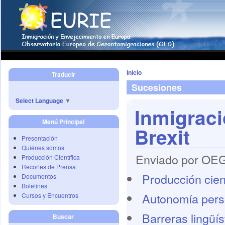
Inicio
Traducir
Sucesiones
Select Language
▼
Inmigraci
Menú Principal
Brexit
Presentación
Quiénes somos
Enviado por OEG 
Producción Científica
Recortes de Prensa
Producción cient
Documentos
Boletines
Autonomía pers
Cursos y Encuentros
Barreras lingüís
Buscar