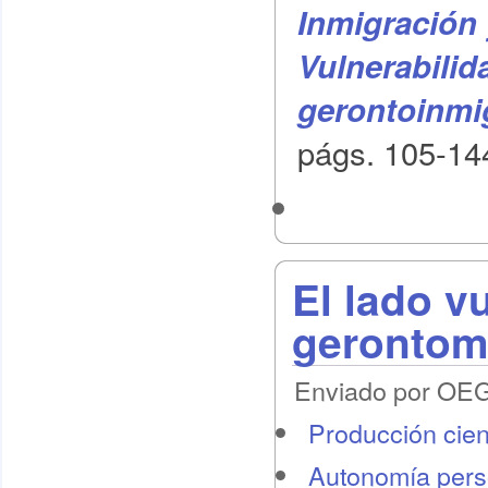
Inmigración 
Vulnerabilid
gerontoinmi
págs. 105-144
El lado v
gerontomi
Enviado por OEG 
Producción cient
Autonomía pers