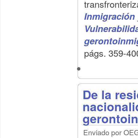
transfronteri
Inmigración 
Vulnerabilid
gerontoinmi
págs. 359-400
De la resi
nacionali
gerontoi
Enviado por OEG 