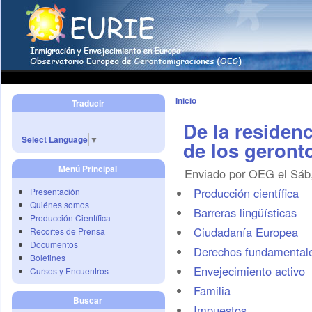
Inicio
Traducir
De la residenc
Select Language
▼
de los geront
Menú Principal
Enviado por OEG el Sáb,
Producción científica
Presentación
Quiénes somos
Barreras lingüísticas
Producción Científica
Ciudadanía Europea
Recortes de Prensa
Documentos
Derechos fundamental
Boletines
Envejecimiento activo
Cursos y Encuentros
Familia
Buscar
Impuestos