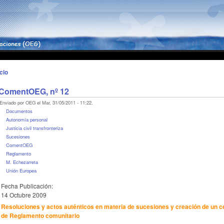
icio
ComentOEG, nº 12
Enviado por OEG el Mar, 31/05/2011 - 11:22.
Documentos
Autonomía personal
Justicia civil transfronteriza
Sucesiones
ComentOEG
Reglamento
M. Echezarreta
Unión Europea
Fecha Publicación:
14 Octubre 2009
Resoluciones y actos auténticos en materia de sucesiones y creación de un c
de Reglamento comunitario