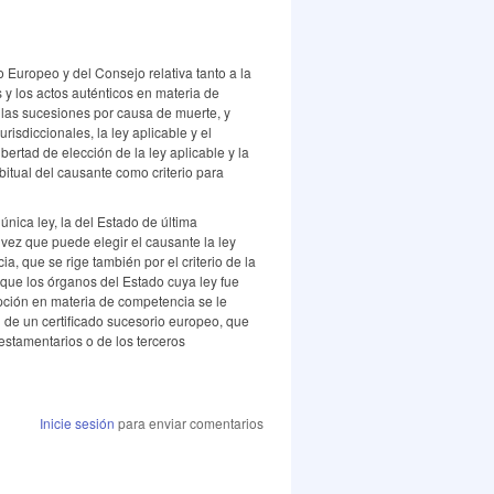
Europeo y del Consejo relativa tanto a la
s y los actos auténticos en materia de
 las sucesiones por causa de muerte, y
risdiccionales, la ley aplicable y el
bertad de elección de la ley aplicable y la
bitual del causante como criterio para
única ley, la del Estado de última
 vez que puede elegir el causante la ley
a, que se rige también por el criterio de la
 que los órganos del Estado cuya ley fue
pción en materia de competencia se le
de un certificado sucesorio europeo, que
testamentarios o de los terceros
Inicie sesión
para enviar comentarios