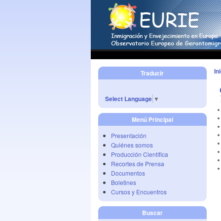
In
Traducir
Select Language
▼
Menú Principal
Presentación
Quiénes somos
Producción Científica
Recortes de Prensa
Documentos
Boletines
Cursos y Encuentros
Buscar