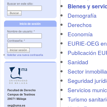
Buscar en este sitio:
Bienes y servi
Demografí­a
Derechos
Inicio de sesión
Nombre de usuario:
*
Economí­a
Contraseña:
*
EURIE-OEG en 
Publicación E
Solicitar una nueva contraseña
Sanidad
Sector inmobilia
Seguridad juríd
Servicios munic
Facultad de Derecho
Campus de Teatinos
Turismo sanitar
29071 Málaga
oeg@uma.es