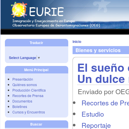
Inicio
Traducir
Bienes y servicios
Select Language
▼
El sueño 
Menú Principal
Un dulce 
Presentación
Quiénes somos
Enviado por OEG 
Producción Científica
Recortes de Prensa
Recortes de Pr
Documentos
Boletines
Estudio
Cursos y Encuentros
Reportaje
Buscar