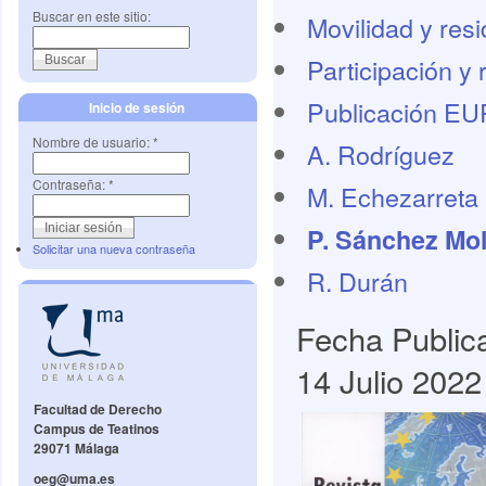
Buscar en este sitio:
Movilidad y res
Participación y 
Publicación E
Inicio de sesión
Nombre de usuario:
*
A. Rodríguez
Contraseña:
*
M. Echezarreta
P. Sánchez Mol
Solicitar una nueva contraseña
R. Durán
Fecha Public
14 Julio 2022
Facultad de Derecho
Campus de Teatinos
29071 Málaga
oeg@uma.es