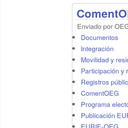
ComentOE
Enviado por OEG 
Documentos
Integración
Movilidad y res
Participación y 
Registros públi
ComentOEG
Programa electo
Publicación E
EURIE-OEG