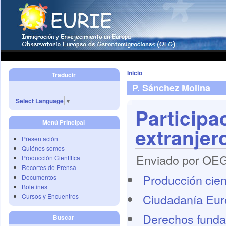
Inicio
Traducir
P. Sánchez Molina
Select Language
▼
Participac
Menú Principal
extranjer
Presentación
Quiénes somos
Enviado por OEG 
Producción Científica
Recortes de Prensa
Producción cient
Documentos
Boletines
Ciudadanía Eu
Cursos y Encuentros
Derechos funda
Buscar