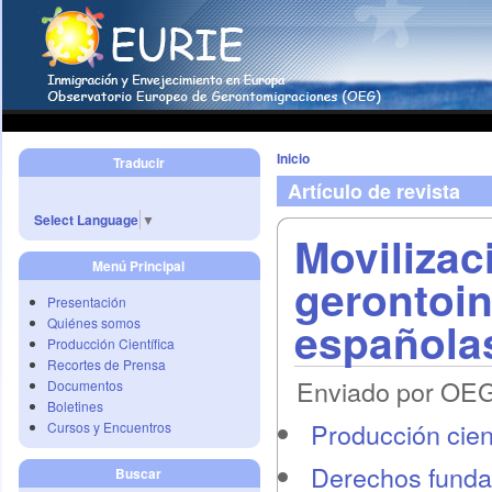
Inicio
Traducir
Artículo de revista
Select Language
▼
Movilizac
Menú Principal
gerontoi
Presentación
española
Quiénes somos
Producción Científica
Recortes de Prensa
Enviado por OEG 
Documentos
Boletines
Producción cient
Cursos y Encuentros
Derechos funda
Buscar