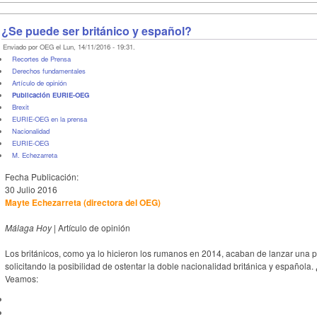
¿Se puede ser británico y español?
Enviado por OEG el Lun, 14/11/2016 - 19:31.
Recortes de Prensa
Derechos fundamentales
Artículo de opinión
Publicación EURIE-OEG
Brexit
EURIE-OEG en la prensa
Nacionalidad
EURIE-OEG
M. Echezarreta
Fecha Publicación:
30 Julio 2016
Mayte Echezarreta (directora del OEG)
Málaga Hoy
| Artículo de opinión
Los británicos, como ya lo hicieron los rumanos en 2014, acaban de lanzar una p
solicitando la posibilidad de ostentar la doble nacionalidad británica y españo
Veamos: