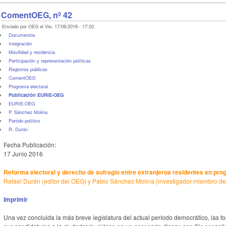
ComentOEG, nº 42
Enviado por OEG el Vie, 17/06/2016 - 17:20.
Documentos
Integración
Movilidad y residencia
Participación y representación políticas
Registros públicos
ComentOEG
Programa electoral
Publicación EURIE-OEG
EURIE-OEG
P. Sánchez Molina
Partido político
R. Durán
Fecha Publicación:
17 Junio 2016
Reforma electoral y derecho de sufragio entre extranjeros residentes en pr
Rafael Durán (
editor del OEG)
y Pablo Sánchez Molina (investigador-miembro d
Imprimir
Una vez concluida la más breve legislatura del actual período democrático, las f