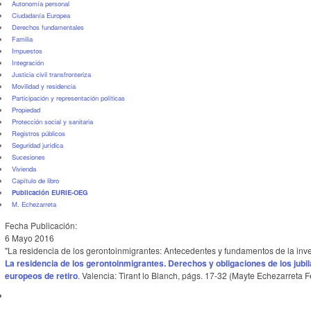
Autonomía personal
Ciudadanía Europea
Derechos fundamentales
Familia
Impuestos
Integración
Justicia civil transfronteriza
Movilidad y residencia
Participación y representación políticas
Propiedad
Protección social y sanitaria
Registros públicos
Seguridad jurídica
Sucesiones
Vivienda
Capítulo de libro
Publicación EURIE-OEG
M. Echezarreta
Fecha Publicación:
6 Mayo 2016
"La residencia de los gerontoinmigrantes: Antecedentes y fundamentos de la inve
La residencia de los gerontoinmigrantes. Derechos y obligaciones de los jubi
europeos de retiro
. Valencia: Tirant lo Blanch, págs. 17-32 (Mayte Echezarreta Fe