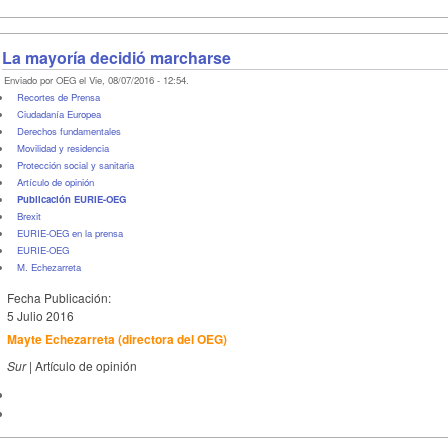
La mayoría decidió marcharse
Enviado por OEG el Vie, 08/07/2016 - 12:54.
Recortes de Prensa
Ciudadanía Europea
Derechos fundamentales
Movilidad y residencia
Protección social y sanitaria
Artículo de opinión
Publicación EURIE-OEG
Brexit
EURIE-OEG en la prensa
EURIE-OEG
M. Echezarreta
Fecha Publicación:
5 Julio 2016
Mayte Echezarreta (directora del OEG)
Sur |
Artículo de opinión