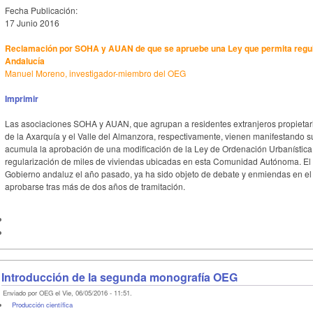
Fecha Publicación:
17 Junio 2016
Reclamación por SOHA y AUAN de que se apruebe una Ley que permita regular
Andalucía
Manuel Moreno, investigador-miembro del OEG
Imprimir
Las asociaciones SOHA y AUAN, que agrupan a residentes extranjeros propietari
de la Axarquía y el Valle del Almanzora, respectivamente, vienen manifestando s
acumula la aprobación de una modificación de la Ley de Ordenación Urbanística 
regularización de miles de viviendas ubicadas en esta Comunidad Autónoma. El
Gobierno andaluz el año pasado, ya ha sido objeto de debate y enmiendas en el
aprobarse tras más de dos años de tramitación.
Introducción de la segunda monografía OEG
Enviado por OEG el Vie, 06/05/2016 - 11:51.
Producción científica