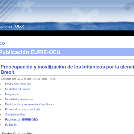
icio
Publicación EURIE-OEG
Preocupación y movilización de los británicos por la atenci
Brexit
Enviado por OEG el Jue, 01/03/2018 - 18:22.
Producción científica
Ciudadanía Europea
Integración
Movilidad y residencia
Participación y representación políticas
Protección social y sanitaria
Capítulo de libro
Publicación EURIE-OEG
R. Durán
Fecha Publicación: