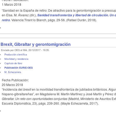
1 Marzo 2018
“Sanidad en la España de retiro: De atractivo para la gerontomigración a preocupa
en Elsa. M. Álvarez (dir.),
Sanidad transfronteriza y libertad de circulación. Un
.
Valencia:Tirant lo Blanch, págs. 29-56. (Rafael Durán, 2018).
retiro
Brexit, Gibraltar y gerontomigración
Enviado por OEG el Mié, 20/12/2017 - 19:35.
Producción científica
Movilidad y residencia
Capítulo de libro
Publicación EURIE-OEG
M. Echezarreta
Fecha Publicación:
20 Marzo 2018
“Incidencia del
brexit
en la movilidad transfronteriza de jubilados británicos. Alg
hispano-gibraltareñas”, en Magdalena M. Martín Martínez y José Martín y Pérez 
Gibraltar.
Un reto con oportunidades conjuntas
(Madrid, Ministerio de Asuntos Ex
Escuela Diplomática, 23), págs. 239-260. (Mayte Echezarreta, 2017).