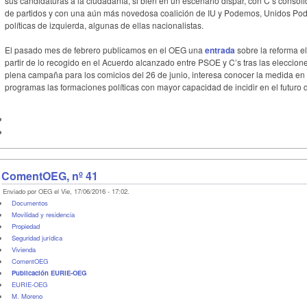
sus candidaturas a la ciudadanía, si bien en un escenario dispar, con C’s conso
de partidos y con una aún más novedosa coalición de IU y Podemos, Unidos Pod
políticas de izquierda, algunas de ellas nacionalistas.
El pasado mes de febrero publicamos en el OEG una
entrada
sobre la reforma el
partir de lo recogido en el Acuerdo alcanzado entre PSOE y C’s tras las eleccion
plena campaña para los comicios del 26 de junio, interesa conocer la medida en
programas las formaciones políticas con mayor capacidad de incidir en el futuro d
ComentOEG, nº 41
Enviado por OEG el Vie, 17/06/2016 - 17:02.
Documentos
Movilidad y residencia
Propiedad
Seguridad jurídica
Vivienda
ComentOEG
Publicación EURIE-OEG
EURIE-OEG
M. Moreno